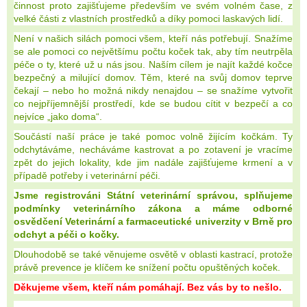
činnost proto zajišťujeme především ve svém volném čase, z
velké části z vlastních prostředků a díky pomoci laskavých lidí.
Není v našich silách pomoci všem, kteří nás potřebují. Snažíme
se ale pomoci co největšímu počtu koček tak, aby tím neutrpěla
péče o ty, které už u nás jsou. Naším cílem je najít každé kočce
bezpečný a milující domov. Těm, které na svůj domov teprve
čekají – nebo ho možná nikdy nenajdou – se snažíme vytvořit
co nejpříjemnější prostředí, kde se budou cítit v bezpečí a co
nejvíce „jako doma“.
Součástí naší práce je také pomoc volně žijícím kočkám. Ty
odchytáváme, necháváme kastrovat a po zotavení je vracíme
zpět do jejich lokality, kde jim nadále zajišťujeme krmení a v
případě potřeby i veterinární péči.
Jsme registrováni Státní veterinární správou, splňujeme
podmínky veterinárního zákona a máme odborné
osvědčení Veterinární a farmaceutické univerzity v Brně pro
odchyt a péči o kočky.
Dlouhodobě se také věnujeme osvětě v oblasti kastrací, protože
právě prevence je klíčem ke snížení počtu opuštěných koček.
Děkujeme všem, kteří nám pomáhají. Bez vás by to nešlo.