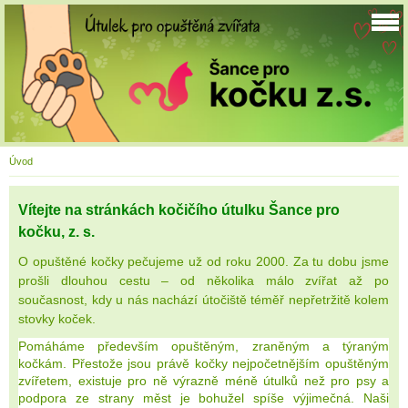
Úvod
Vítejte na stránkách kočičího útulku Šance pro
kočku, z. s.
O opuštěné kočky pečujeme už od roku 2000. Za tu dobu jsme
prošli dlouhou cestu – od několika málo zvířat až po
současnost, kdy u nás nachází útočiště téměř nepřetržitě kolem
stovky koček.
Pomáháme především opuštěným, zraněným a týraným
kočkám. Přestože jsou právě kočky nejpočetnějším opuštěným
zvířetem, existuje pro ně výrazně méně útulků než pro psy a
podpora ze strany měst je bohužel spíše výjimečná. Naši