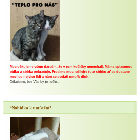
Moc děkujeme všem dárcům, že v tom kočičky nenechali. Máme splacenou
půlku a sbírka pokračuje. Prosíme moc, sdílejte tuto sbírku ať se dostane
mezi co nejvíce lidí a nám se podaří umořit dluh.
Děkujeme, bez Vás by to nešlo...
*Nabídka k umístění*