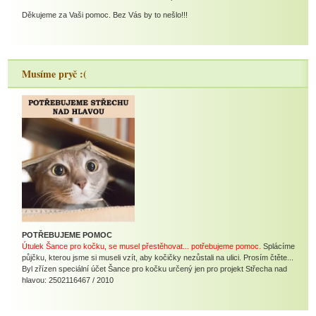
Děkujeme za Vaši pomoc. Bez Vás by to nešlo!!!
Musíme pryč :(
POTŘEBUJEME POMOC
Útulek Šance pro kočku, se musel přestěhovat... potřebujeme pomoc.
Splácíme
půjčku, kterou jsme si museli vzít, aby kočičky nezůstali na ulici. Prosím čtěte...
Byl zřízen speciální účet Šance pro kočku určený jen pro projekt Střecha nad
hlavou: 2502116467 / 2010