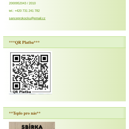
2000952043 / 2010
tel.: +420 731 241 782
sanceprokocku@email.cz
***QR Platba***
**Teplo pro nás**