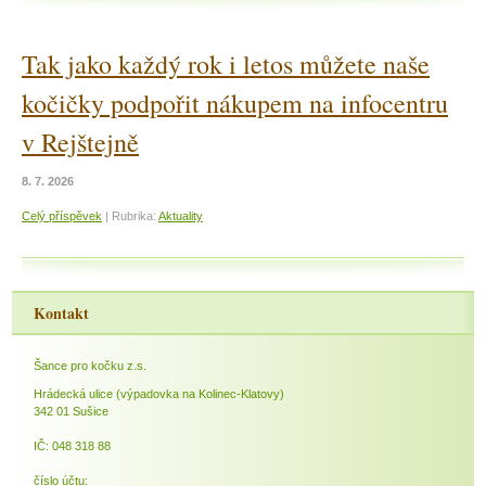
Tak jako každý rok i letos můžete naše
kočičky podpořit nákupem na infocentru
v Rejštejně
8. 7. 2026
Celý příspěvek
|
Rubrika:
Aktuality
Kontakt
Šance pro kočku z.s.
Hrádecká ulice (výpadovka na Kolinec-Klatovy)
342 01 Sušice
IČ: 048 318 88
číslo účtu: