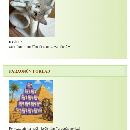
DAVÍDEK
Supr čupr kocouří klučina tu na Vás čeká!!!
FARAONŮV POKLAD
Pomozte získat našim kočičkám Faraonův poklad