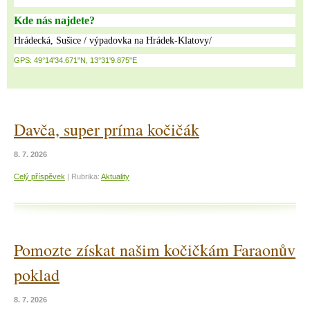
Kde nás najdete?
Hrádecká, Sušice / výpadovka na Hrádek-Klatovy/
GPS: 49°14'34.671"N, 13°31'9.875"E
Davča, super príma kočičák
8. 7. 2026
Celý příspěvek
|
Rubrika:
Aktuality
Pomozte získat našim kočičkám Faraonův
poklad
8. 7. 2026