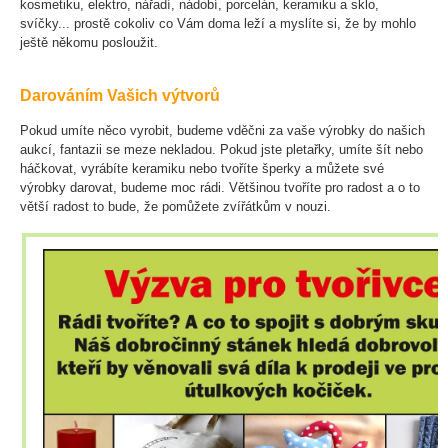
kosmetiku, elektro, nářadí, nádobí, porcelán, keramiku a sklo,
svíčky... prostě cokoliv co Vám doma leží a myslíte si, že by mohlo
ještě někomu posloužit.
Darováním Vašich výtvorů
Pokud umíte něco vyrobit, budeme vděčni za vaše výrobky do našich
aukcí, fantazii se meze nekladou. Pokud jste pletařky, umíte šít nebo
háčkovat, vyrábíte keramiku nebo tvoříte šperky a můžete své
výrobky darovat, budeme moc rádi. Většinou tvoříte pro radost a o to
větší radost to bude, že pomůžete zvířátkům v nouzi.