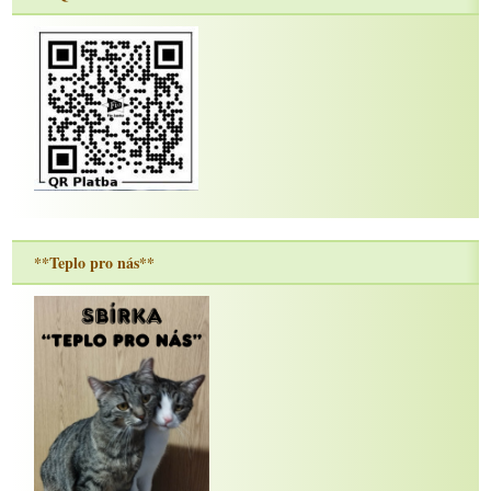
**Teplo pro nás**