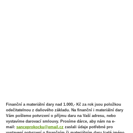
Finanční a materiální dary nad 1.000,- Kč za rok jsou položkou
odečitatelnou z daňového základu. Na finanční i materiální dary
Vám pošleme potvrzení o příjmu daru na Vaší adresu, nebo
vystavíme darovací smlouvy. Prosíme dárce, aby nám na e-
mail:
sanceprokocku@email.cz
zaslali údaje potřebné pro
vystavení potvrzení o finančním či materiálním daru (celé jméno,