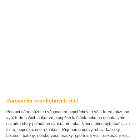
Darováním nepotřebných věcí
Pomoci nám můžete i věnováním nepotřebných věcí které můžeme
využít do našich aukcí ve prospěch kočiček nebo na charitativním
bazárku který pořádáme dvakrát do roka. Věci mohou být starší, ale
čisté, nepoškozené a funkční. Přijímáme oděvy, obuv, kabelky,
bižutérii, batohy, dětské věci, hračky, sportovní věci, dekorační věci,