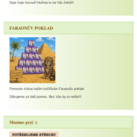
Supr čupr kocouří klučina tu na Vás čeká!!!
FARAONŮV POKLAD
Pomozte získat našim kočičkám Faraonův poklad
Děkujeme za Vaši pomoc. Bez Vás by to nešlo!!!
Musíme pryč :(