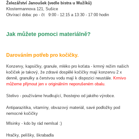
Železářství Janoušek (vedle bistra u Mužíků)
Klostermannova 121, Sušice
Otvírací doba: po - čt 9:00 - 12:15 a 13:30 - 17:00 hodin
Jak můžete pomoci materiálně?
Darováním potřeb pro kočičky.
Konzervy, kapsičky, granule, mléko pro koťata - krmný režim našich
kočiček je takový, že zdravé dospělé kočičky mají konzervu 2 x
denně, granulky a čerstvou vodu mají k dispozici neustále.
Krmivo
můžeme přijmout jen v originálním neporušeném obalu.
Stelivo - používáme hrudkující, lhostejno od jakého výrobce.
Antiparazitika, vitamíny, obvazový materiál, savé podložky pod
nemocné kočičky
Mlsinky - kdo by rád nemlsal :)
Hračky, pelíšky, škrabadla