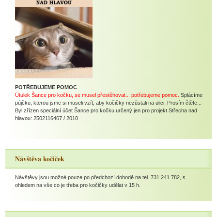
POTŘEBUJEME POMOC
Útulek Šance pro kočku, se musel přestěhovat... potřebujeme pomoc.
Splácíme
půjčku, kterou jsme si museli vzít, aby kočičky nezůstali na ulici. Prosím čtěte...
Byl zřízen speciální účet Šance pro kočku určený jen pro projekt Střecha nad
hlavou: 2502116467 / 2010
Návštěva kočiček
Návštěvy jsou možné pouze po předchozí dohodě na tel. 731 241 782, s
ohledem na vše co je třeba pro kočičky udělat v 15 h.