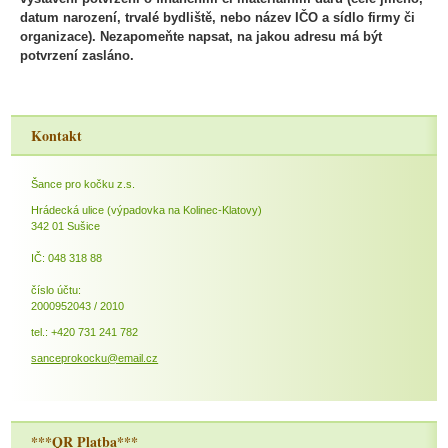
datum narození, trvalé bydliště, nebo název IČO a sídlo firmy či
organizace). Nezapomeňte napsat, na jakou adresu má být
potvrzení zasláno.
Kontakt
Šance pro kočku z.s.
Hrádecká ulice (výpadovka na Kolinec-Klatovy)
342 01 Sušice
IČ: 048 318 88
číslo účtu:
2000952043 / 2010
tel.: +420 731 241 782
sanceprokocku@email.cz
***QR Platba***