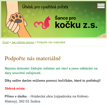
Úvod
»
Jak můžete pomoci
»
Podpořte nás materiálně
Podpořte nás materiálně
Nejsme dotováni žádným městem ani obcí a jsme odkázáni na
dary soucitné veřejnosti.
Díky vaším darům můžeme pomoci kočičkám, které to potřebují!
Sběrná místa:
Hrádecká ulice (výpadovka na Kolinec-
Přímo v útulku
-
Klatovy),
342 01 Sušice