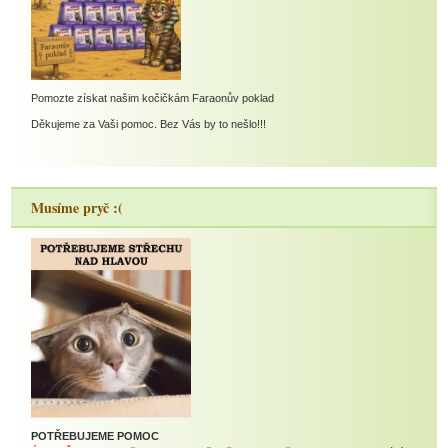
Pomozte získat našim kočičkám Faraonův poklad
Děkujeme za Vaši pomoc. Bez Vás by to nešlo!!!
Musíme pryč :(
POTŘEBUJEME POMOC