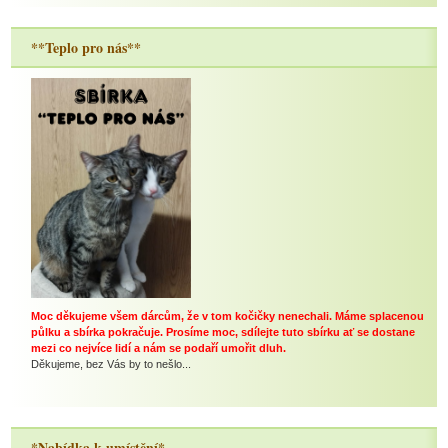
**Teplo pro nás**
Moc děkujeme všem dárcům, že v tom kočičky nenechali. Máme splacenou
půlku a sbírka pokračuje. Prosíme moc, sdílejte tuto sbírku ať se dostane
mezi co nejvíce lidí a nám se podaří umořit dluh.
Děkujeme, bez Vás by to nešlo...
*Nabídka k umístění*