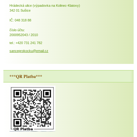
Hrádecká ulice (výpadovka na Kolinec-Klatovy)
342 01 Sušice
IČ: 048 318 88
číslo účtu:
2000952043 / 2010
tel.: +420 731 241 782
sanceprokocku@email.cz
***QR Platba***