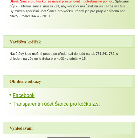
Útulek Šance pro kočku, se musel přestěhovat... potřebujeme pomoc.
Splácíme
půjčku, kterou jsme si museli vzít, aby kočičky nezůstali na ulici. Prosím čtěte...
Byl zřízen speciální účet Šance pro kočku určený jen pro projekt Střecha nad
hlavou: 2502116467 / 2010
Návštěva kočiček
Návštěvy jsou možné pouze po předchozí dohodě na tel. 731 241 782, s
ohledem na vše co je třeba pro kočičky udělat v 15 h.
Oblíbené odkazy
Facebook
Transparentní účet Šance pro kočku z.s.
Vyhledávání