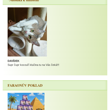
DAVÍDEK
Supr čupr kocouří klučina tu na Vás čeká!!!
FARAONŮV POKLAD