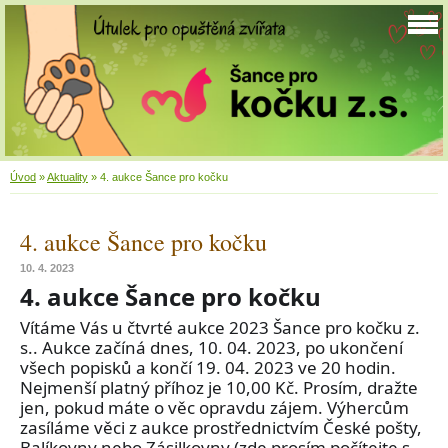
Úvod
»
Aktuality
»
4. aukce Šance pro kočku
4. aukce Šance pro kočku
10. 4. 2023
4. aukce Šance pro kočku
Vítáme Vás u čtvrté aukce 2023 Šance pro kočku z.
s.. Aukce začíná dnes, 10. 04. 2023, po ukončení
všech popisků a končí 19. 04. 2023 ve 20 hodin.
Nejmenší platný příhoz je 10,00 Kč. Prosím, dražte
jen, pokud máte o věc opravdu zájem. Výhercům
zasíláme věci z aukce prostřednictvím České pošty,
Balíkovny nebo Zásilkovny (zde prosím počítejte s