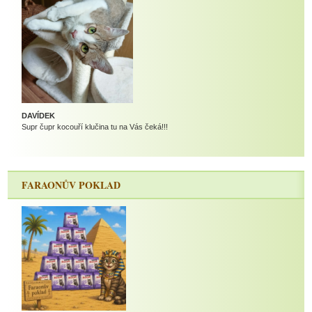
DAVÍDEK
Supr čupr kocouří klučina tu na Vás čeká!!!
FARAONŮV POKLAD