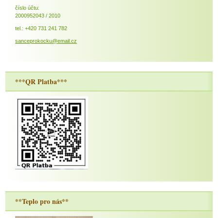
číslo účtu:
2000952043 / 2010
tel.: +420 731 241 782
sanceprokocku@email.cz
***QR Platba***
**Teplo pro nás**