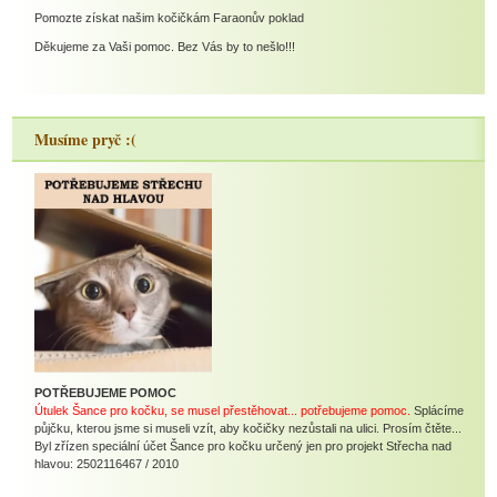
Pomozte získat našim kočičkám Faraonův poklad
Děkujeme za Vaši pomoc. Bez Vás by to nešlo!!!
Musíme pryč :(
POTŘEBUJEME POMOC
Útulek Šance pro kočku, se musel přestěhovat... potřebujeme pomoc.
Splácíme
půjčku, kterou jsme si museli vzít, aby kočičky nezůstali na ulici. Prosím čtěte...
Byl zřízen speciální účet Šance pro kočku určený jen pro projekt Střecha nad
hlavou: 2502116467 / 2010