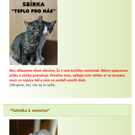
Moc děkujeme všem dárcům, že v tom kočičky nenechali. Máme splacenou
půlku a sbírka pokračuje. Prosíme moc, sdílejte tuto sbírku ať se dostane
mezi co nejvíce lidí a nám se podaří umořit dluh.
Děkujeme, bez Vás by to nešlo...
*Nabídka k umístění*