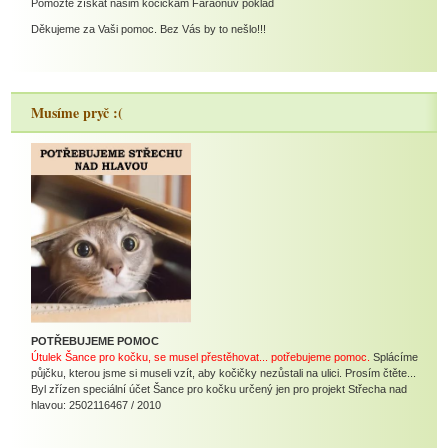
Pomozte získat našim kočičkám Faraonův poklad
Děkujeme za Vaši pomoc. Bez Vás by to nešlo!!!
Musíme pryč :(
POTŘEBUJEME POMOC
Útulek Šance pro kočku, se musel přestěhovat... potřebujeme pomoc.
Splácíme
půjčku, kterou jsme si museli vzít, aby kočičky nezůstali na ulici. Prosím čtěte...
Byl zřízen speciální účet Šance pro kočku určený jen pro projekt Střecha nad
hlavou: 2502116467 / 2010