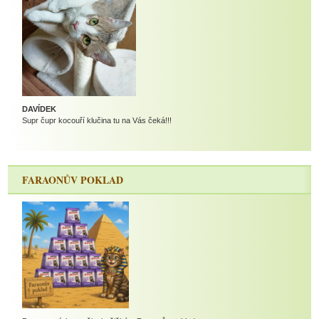
DAVÍDEK
Supr čupr kocouří klučina tu na Vás čeká!!!
FARAONŮV POKLAD