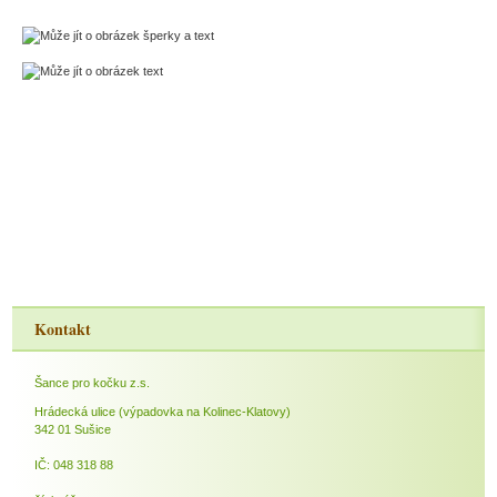
Kontakt
Šance pro kočku z.s.
Hrádecká ulice (výpadovka na Kolinec-Klatovy)
342 01 Sušice
IČ: 048 318 88