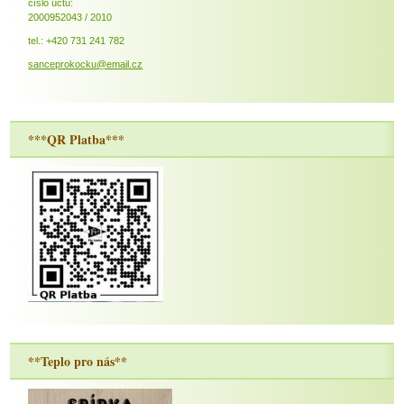
číslo účtu:
2000952043 / 2010
tel.: +420 731 241 782
sanceprokocku@email.cz
***QR Platba***
**Teplo pro nás**