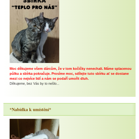
Moc děkujeme všem dárcům, že v tom kočičky nenechali. Máme splacenou
půlku a sbírka pokračuje. Prosíme moc, sdílejte tuto sbírku ať se dostane
mezi co nejvíce lidí a nám se podaří umořit dluh.
Děkujeme, bez Vás by to nešlo...
*Nabídka k umístění*