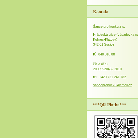
Kontakt
Šance pro kočku z.s.
Hrádecká ulice (výpadovka n
Kolinec-Klatovy)
342 01 Sušice
IČ: 048 318 88
číslo účtu:
2000952043 / 2010
tel.: +420 731 241 782
sanceprokocku@email.cz
***QR Platba***