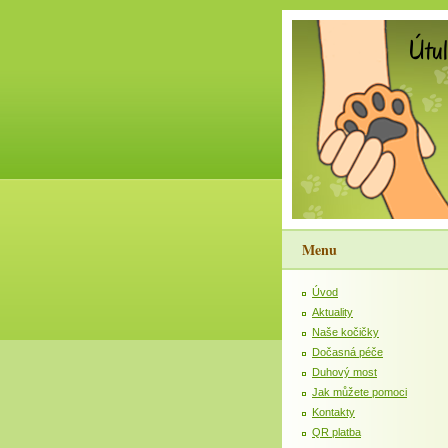
Menu
Úvod
Aktuality
Naše kočičky
Dočasná péče
Duhový most
Jak můžete pomoci
Kontakty
QR platba