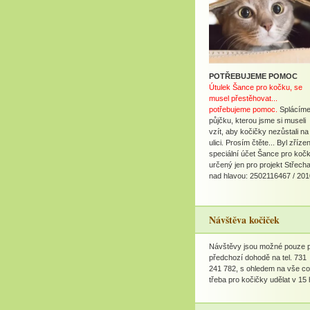
POTŘEBUJEME POMOC
Útulek Šance pro kočku, se
musel přestěhovat...
potřebujeme pomoc.
Splácím
půjčku, kterou jsme si museli
vzít, aby kočičky nezůstali na
ulici. Prosím čtěte... Byl zříze
speciální účet Šance pro koč
určený jen pro projekt Střech
nad hlavou: 2502116467 / 201
Návštěva kočiček
Návštěvy jsou možné pouze 
předchozí dohodě na tel. 731
241 782, s ohledem na vše co
třeba pro kočičky udělat v 15 