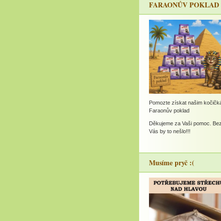
FARAONŮV POKLAD
Pomozte získat našim kočič
Faraonův poklad
Děkujeme za Vaši pomoc. Be
Vás by to nešlo!!!
Musíme pryč :(