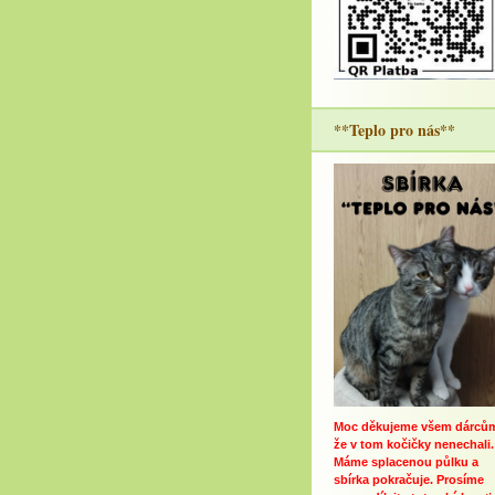
**Teplo pro nás**
Moc děkujeme všem dárců
že v tom kočičky nenechali.
Máme splacenou půlku a
sbírka pokračuje. Prosíme