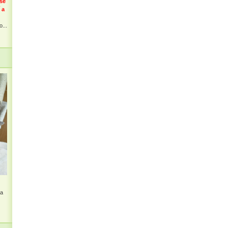
 se
 a
...
na