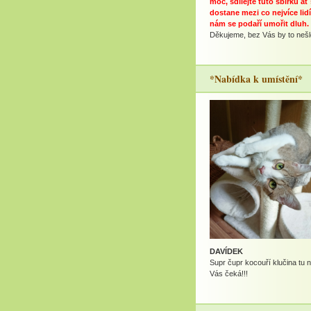
moc, sdílejte tuto sbírku ať
dostane mezi co nejvíce lidí
nám se podaří umořit dluh.
Děkujeme, bez Vás by to nešlo
*Nabídka k umístění*
DAVÍDEK
Supr čupr kocouří klučina tu 
Vás čeká!!!