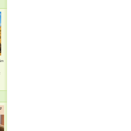
kám
z