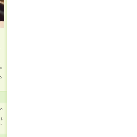
e
n
ku
a
0
po
 je
h.