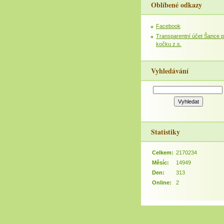
Oblíbené odkazy
Facebook
Transparentní účet Šance p
kočku z.s.
Vyhledávání
Statistiky
Celkem:
2170234
Měsíc:
14949
Den:
313
Online:
2