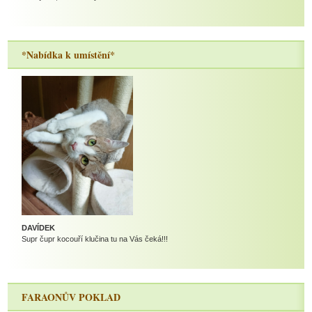
*Nabídka k umístění*
DAVÍDEK
Supr čupr kocouří klučina tu na Vás čeká!!!
FARAONŮV POKLAD