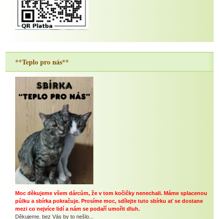
**Teplo pro nás**
Moc děkujeme všem dárcům, že v tom kočičky nenechali. Máme splacenou
půlku a sbírka pokračuje. Prosíme moc, sdílejte tuto sbírku ať se dostane
mezi co nejvíce lidí a nám se podaří umořit dluh.
Děkujeme, bez Vás by to nešlo...