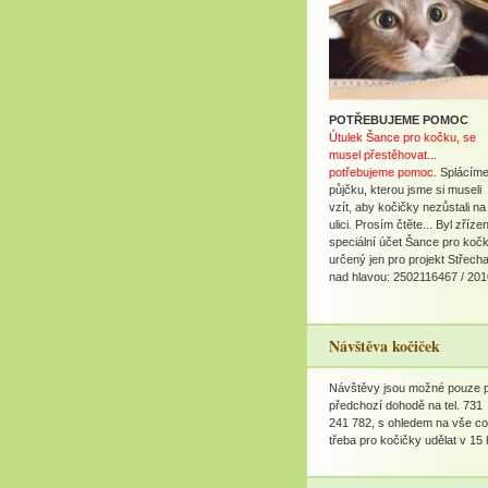
POTŘEBUJEME POMOC
Útulek Šance pro kočku, se
musel přestěhovat...
potřebujeme pomoc.
Splácím
půjčku, kterou jsme si museli
vzít, aby kočičky nezůstali na
ulici. Prosím čtěte... Byl zříze
speciální účet Šance pro koč
určený jen pro projekt Střech
nad hlavou: 2502116467 / 201
Návštěva kočiček
Návštěvy jsou možné pouze 
předchozí dohodě na tel. 731
241 782, s ohledem na vše co
třeba pro kočičky udělat v 15 