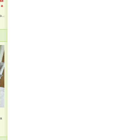
 se
 a
...
na