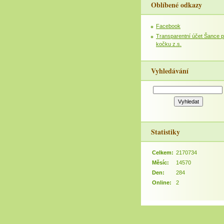
Oblíbené odkazy
Facebook
Transparentní účet Šance p
kočku z.s.
Vyhledávání
Statistiky
Celkem:
2170734
Měsíc:
14570
Den:
284
Online:
2