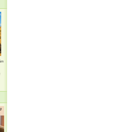
kám
z