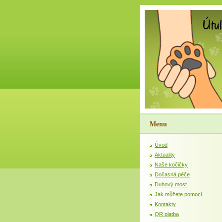
Menu
Úvod
Aktuality
Naše kočičky
Dočasná péče
Duhový most
Jak můžete pomoci
Kontakty
QR platba