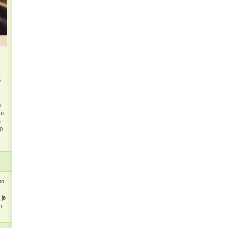
e
n
ku
a
0
po
 je
h.