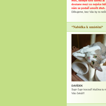
moc, sdílejte tuto sbírku ať
dostane mezi co nejvíce lidí
nám se podaří umořit dluh.
Děkujeme, bez Vás by to nešlo
*Nabídka k umístění*
DAVÍDEK
Supr čupr kocouří klučina tu 
Vás čeká!!!