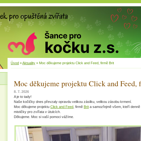
Úvod
»
Aktuality
»
Moc děkujeme projektu Click and Feed, firmě Brit
Moc děkujeme projektu Click and Feed, f
8. 7. 2026
A je to tady!
Naše kočičky dnes převzaly opravdu velikou zásilku, velikou zásobu krmení.
Moc děkujeme projektu
Click and Feed
, firmě
Brit
a samozřejmě všem, kteří denně n
mističky pro zvířata v útulcích.
Děkujeme. Moc si vaší pomoci vážíme.