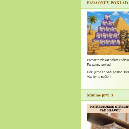
FARAONŮV POKLAD
Pomozte získat našim kočič
Faraonův poklad
Děkujeme za Vaši pomoc. Be
Vás by to nešlo!!!
Musíme pryč :(