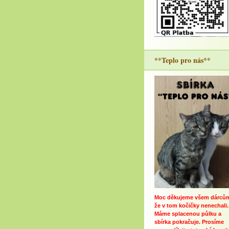
**Teplo pro nás**
Moc děkujeme všem dárců
že v tom kočičky nenechali.
Máme splacenou půlku a
sbírka pokračuje. Prosíme