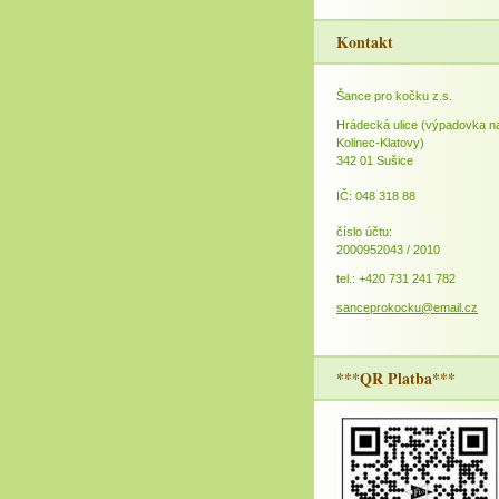
Kontakt
Šance pro kočku z.s.
Hrádecká ulice (výpadovka n
Kolinec-Klatovy)
342 01 Sušice
IČ: 048 318 88
číslo účtu:
2000952043 / 2010
tel.: +420 731 241 782
sanceprokocku@email.cz
***QR Platba***