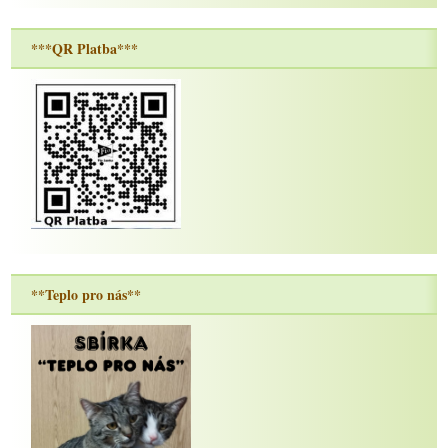
***QR Platba***
**Teplo pro nás**