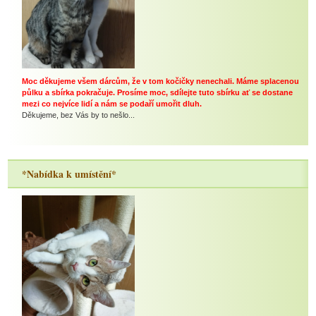
Moc děkujeme všem dárcům, že v tom kočičky nenechali. Máme splacenou
půlku a sbírka pokračuje. Prosíme moc, sdílejte tuto sbírku ať se dostane
mezi co nejvíce lidí a nám se podaří umořit dluh.
Děkujeme, bez Vás by to nešlo...
*Nabídka k umístění*