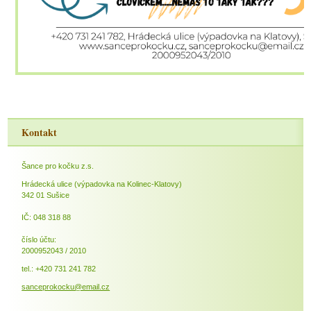
Kontakt
Šance pro kočku z.s.
Hrádecká ulice (výpadovka na Kolinec-Klatovy)
342 01 Sušice
IČ: 048 318 88
číslo účtu:
2000952043 / 2010
tel.: +420 731 241 782
sanceprokocku@email.cz