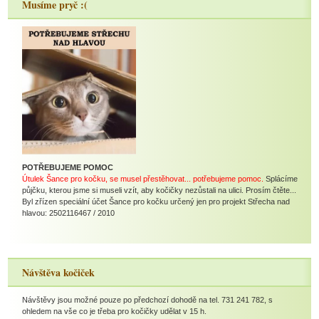
Musíme pryč :(
POTŘEBUJEME POMOC
Útulek Šance pro kočku, se musel přestěhovat... potřebujeme pomoc.
Splácíme
půjčku, kterou jsme si museli vzít, aby kočičky nezůstali na ulici. Prosím čtěte...
Byl zřízen speciální účet Šance pro kočku určený jen pro projekt Střecha nad
hlavou: 2502116467 / 2010
Návštěva kočiček
Návštěvy jsou možné pouze po předchozí dohodě na tel. 731 241 782, s
ohledem na vše co je třeba pro kočičky udělat v 15 h.