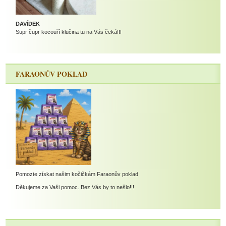
DAVÍDEK
Supr čupr kocouří klučina tu na Vás čeká!!!
FARAONŮV POKLAD
Pomozte získat našim kočičkám Faraonův poklad
Děkujeme za Vaši pomoc. Bez Vás by to nešlo!!!