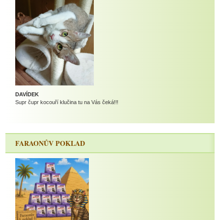
DAVÍDEK
Supr čupr kocouří klučina tu na Vás čeká!!!
FARAONŮV POKLAD