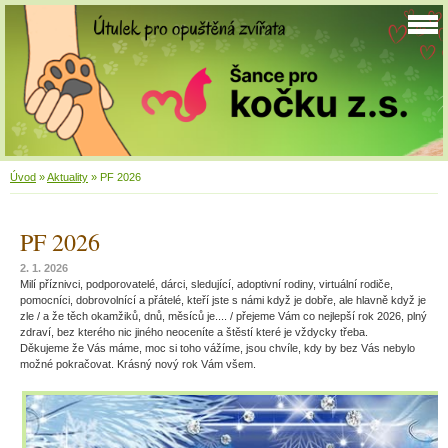
Úvod
»
Aktuality
»
PF 2026
PF 2026
2. 1. 2026
Milí příznivci, podporovatelé, dárci, sledující, adoptivní rodiny, virtuální rodiče,
pomocníci, dobrovolnící a přátelé, kteří jste s námi když je dobře, ale hlavně když
je
zle / a že těch okamžiků, dnů, měsíců je.... / přejeme Vám co nejlepší rok 2026, plný
zdraví, bez kterého nic jiného neoceníte a štěstí které je vždycky třeba.
Děkujeme že Vás máme, moc si toho vážíme, jsou chvíle, kdy by bez Vás nebylo
možné pokračovat. Krásný nový rok Vám všem.