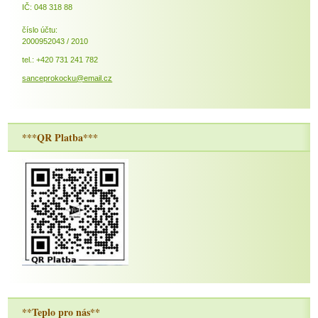
IČ: 048 318 88
číslo účtu:
2000952043 / 2010
tel.: +420 731 241 782
sanceprokocku@email.cz
***QR Platba***
**Teplo pro nás**