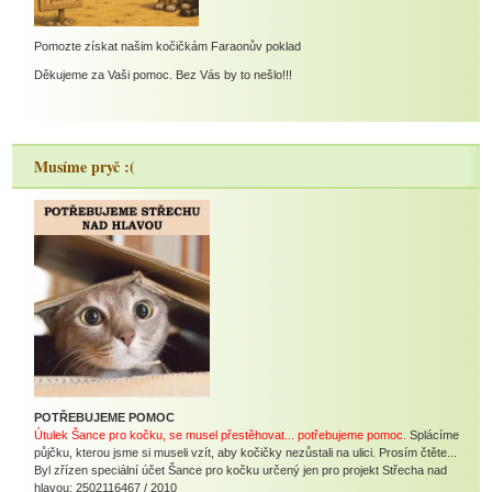
Pomozte získat našim kočičkám Faraonův poklad
Děkujeme za Vaši pomoc. Bez Vás by to nešlo!!!
Musíme pryč :(
POTŘEBUJEME POMOC
Útulek Šance pro kočku, se musel přestěhovat... potřebujeme pomoc.
Splácíme
půjčku, kterou jsme si museli vzít, aby kočičky nezůstali na ulici. Prosím čtěte...
Byl zřízen speciální účet Šance pro kočku určený jen pro projekt Střecha nad
hlavou: 2502116467 / 2010