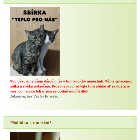
Moc děkujeme všem dárcům, že v tom kočičky nenechali. Máme splacenou
půlku a sbírka pokračuje. Prosíme moc, sdílejte tuto sbírku ať se dostane
mezi co nejvíce lidí a nám se podaří umořit dluh.
Děkujeme, bez Vás by to nešlo...
*Nabídka k umístění*