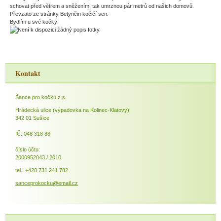
schovat před větrem a sněžením, tak umrznou pár metrů od našich domovů.
Převzato ze stránky Betynčin kočičí sen.
Bydlím u své kočky
Kontakt
Šance pro kočku z.s.
Hrádecká ulice (výpadovka na Kolinec-Klatovy)
342 01 Sušice
IČ: 048 318 88
číslo účtu:
2000952043 / 2010
tel.: +420 731 241 782
sanceprokocku@email.cz