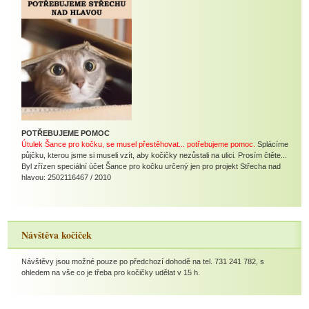
POTŘEBUJEME POMOC
Útulek Šance pro kočku, se musel přestěhovat... potřebujeme pomoc.
Splácíme
půjčku, kterou jsme si museli vzít, aby kočičky nezůstali na ulici. Prosím čtěte...
Byl zřízen speciální účet Šance pro kočku určený jen pro projekt Střecha nad
hlavou: 2502116467 / 2010
Návštěva kočiček
Návštěvy jsou možné pouze po předchozí dohodě na tel. 731 241 782, s
ohledem na vše co je třeba pro kočičky udělat v 15 h.