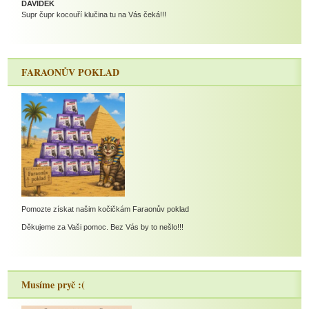
DAVÍDEK
Supr čupr kocouří klučina tu na Vás čeká!!!
FARAONŮV POKLAD
Pomozte získat našim kočičkám Faraonův poklad
Děkujeme za Vaši pomoc. Bez Vás by to nešlo!!!
Musíme pryč :(