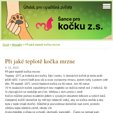
Úvod
»
Aktuality
»
Při jaké teplotě kočka mrzne
Při jaké teplotě kočka mrzne
4. 12. 2023
Při jaké teplotě kočka mrzne:
Teplota -15°C je kritická pro kočky žijící venku. U domácích koček je tento práh
ještě nižší. V první řadě jsou uši a ocas vystaveny mrazu, potom nohy a potom celé
tělo. Při teplotě -20°C umírá hladová kočka za 40 minut. Jen 40 minut.
70 % toulavých koček (opuštěných bez majitele) se dožívá méně než 2 měsíců. 50
% zbývajících se nedožije ani 2 let. Většina z nich umírá v zimě.
Kočce můžete pomoci kvalitním jídlem s vysokým obsahem bílkovin a rybích tuků.
Zateplený kočičí domeček by měl být relativně velký, aby se kočka otočila a aby
byla v teple (malé dveře). Důležité je pozvednout domeček nad zemí, protože
většinu tepla odebírá země, nikoliv vítr.
A nevyhánějte zvířata ze vchodů, obchodů, kanceláří... Často se nemají kam