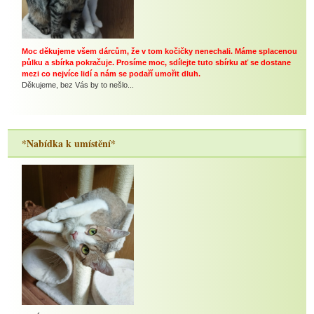
Moc děkujeme všem dárcům, že v tom kočičky nenechali. Máme splacenou
půlku a sbírka pokračuje. Prosíme moc, sdílejte tuto sbírku ať se dostane
mezi co nejvíce lidí a nám se podaří umořit dluh.
Děkujeme, bez Vás by to nešlo...
*Nabídka k umístění*