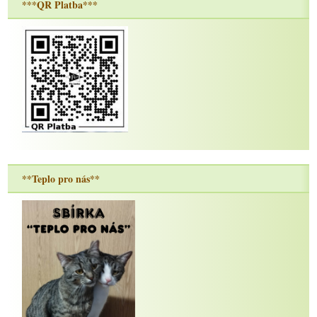
***QR Platba***
**Teplo pro nás**