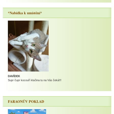
*Nabídka k umístění*
DAVÍDEK
Supr čupr kocouří klučina tu na Vás čeká!!!
FARAONŮV POKLAD