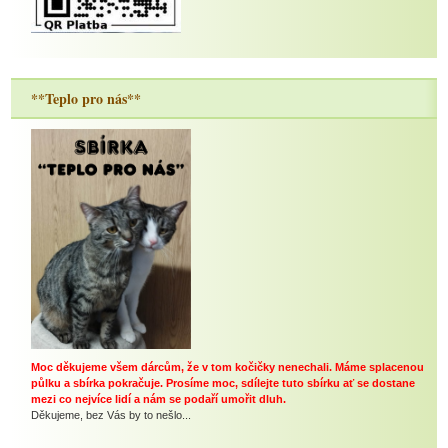
**Teplo pro nás**
Moc děkujeme všem dárcům, že v tom kočičky nenechali. Máme splacenou
půlku a sbírka pokračuje. Prosíme moc, sdílejte tuto sbírku ať se dostane
mezi co nejvíce lidí a nám se podaří umořit dluh.
Děkujeme, bez Vás by to nešlo...