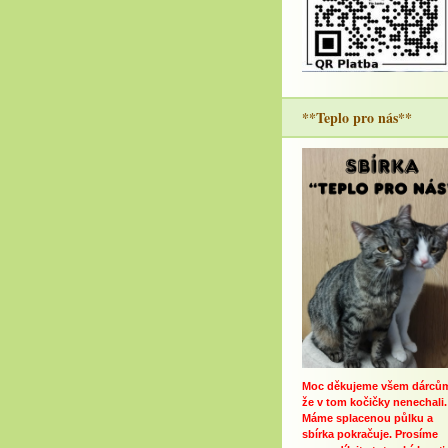
**Teplo pro nás**
Moc děkujeme všem dárců
že v tom kočičky nenechali.
Máme splacenou půlku a
sbírka pokračuje. Prosíme