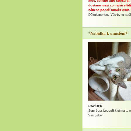
moc, sdílejte tuto sbírku ať
dostane mezi co nejvíce lidí
nám se podaří umořit dluh.
Děkujeme, bez Vás by to nešlo
*Nabídka k umístění*
DAVÍDEK
Supr čupr kocouří klučina tu 
Vás čeká!!!