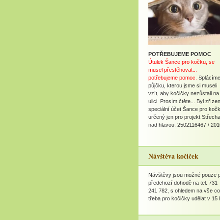
POTŘEBUJEME POMOC
Útulek Šance pro kočku, se
musel přestěhovat...
potřebujeme pomoc.
Splácím
půjčku, kterou jsme si museli
vzít, aby kočičky nezůstali na
ulici. Prosím čtěte... Byl zříze
speciální účet Šance pro koč
určený jen pro projekt Střech
nad hlavou: 2502116467 / 201
Návštěva kočiček
Návštěvy jsou možné pouze 
předchozí dohodě na tel. 731
241 782, s ohledem na vše co
třeba pro kočičky udělat v 15 