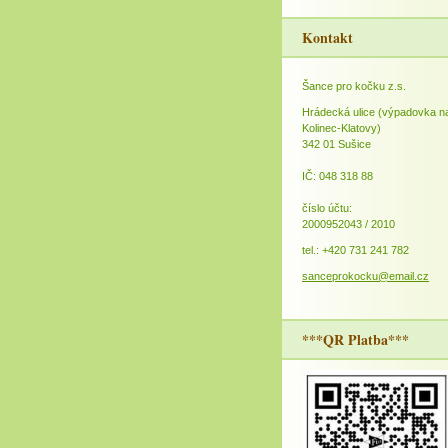
Kontakt
Šance pro kočku z.s.
Hrádecká ulice (výpadovka n
Kolinec-Klatovy)
342 01 Sušice
IČ: 048 318 88
číslo účtu:
2000952043 / 2010
tel.: +420 731 241 782
sanceprokocku@email.cz
***QR Platba***