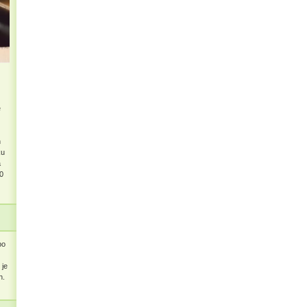
e
n
ku
a
0
po
 je
h.