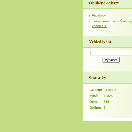
Oblíbené odkazy
Facebook
Transparentní účet Šance p
kočku z.s.
Vyhledávání
Statistiky
Celkem:
2170303
Měsíc:
14826
Den:
316
Online:
6