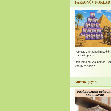
FARAONŮV POKLAD
Pomozte získat našim kočič
Faraonův poklad
Děkujeme za Vaši pomoc. Be
Vás by to nešlo!!!
Musíme pryč :(