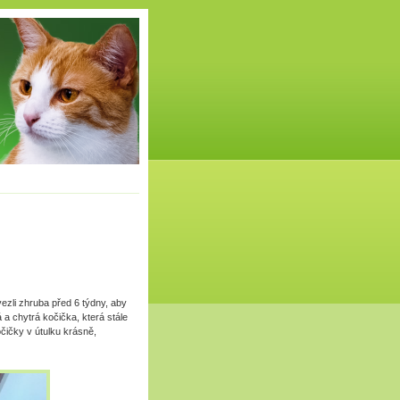
ezli zhruba před 6 týdny, aby
 a chytrá kočička, která stále
čičky v útulku krásně,