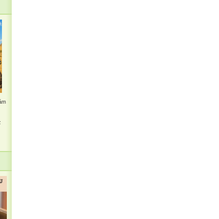
kám
z