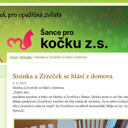
Úvod
»
Aktuality
»
Sisinka a Zrzeček se hlásí z domova
Sisinka a Zrzeček se hlásí z domova
2. 8. 2023
Sisinka a Zrzeček se hlásí z domova
,,Dobrý den,
posíláme pozdrav a fotky od Sisinky a Zrzečka z Klatov. Sisinku jsme si od Vás odv
dělala společnost Zrzečkovi, kterého od Vás máme již od ledna. Je to velmi zvídavá
něco zkoumá a ráda se mazlí. Se Zrzečkem se pěkně skamarádili. Mějte se Vy i ko
Syková,,