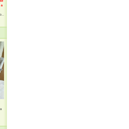
 se
 a
...
na