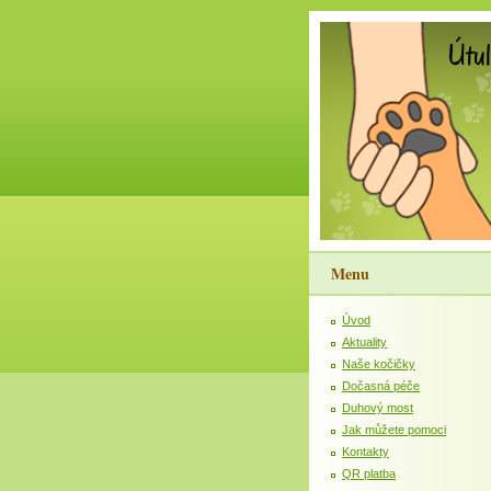
Menu
Úvod
Aktuality
Naše kočičky
Dočasná péče
Duhový most
Jak můžete pomoci
Kontakty
QR platba