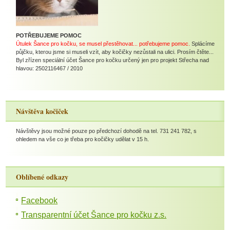
POTŘEBUJEME POMOC
Útulek Šance pro kočku, se musel přestěhovat... potřebujeme pomoc.
Splácíme
půjčku, kterou jsme si museli vzít, aby kočičky nezůstali na ulici. Prosím čtěte...
Byl zřízen speciální účet Šance pro kočku určený jen pro projekt Střecha nad
hlavou: 2502116467 / 2010
Návštěva kočiček
Návštěvy jsou možné pouze po předchozí dohodě na tel. 731 241 782, s
ohledem na vše co je třeba pro kočičky udělat v 15 h.
Oblíbené odkazy
Facebook
Transparentní účet Šance pro kočku z.s.