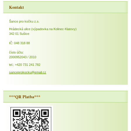
Kontakt
Šance pro kočku z.s.
Hrádecká ulice (výpadovka na Kolinec-Klatovy)
342 01 Sušice
IČ: 048 318 88
číslo účtu:
2000952043 / 2010
tel.: +420 731 241 782
sanceprokocku@email.cz
***QR Platba***