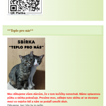
**Teplo pro nás**
Moc děkujeme všem dárcům, že v tom kočičky nenechali. Máme splacenou
půlku a sbírka pokračuje. Prosíme moc, sdílejte tuto sbírku ať se dostane
mezi co nejvíce lidí a nám se podaří umořit dluh.
Děkujeme, bez Vás by to nešlo...