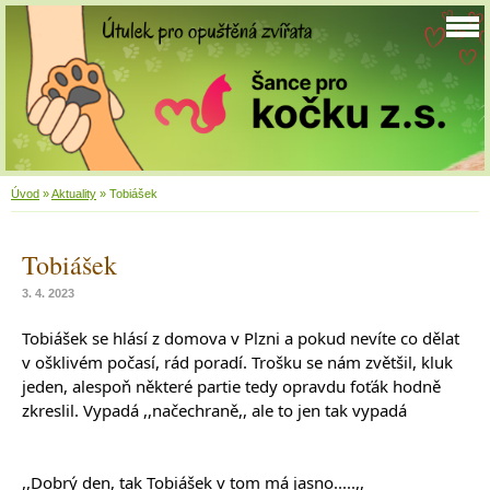
Úvod
»
Aktuality
»
Tobiášek
Tobiášek
3. 4. 2023
Tobiášek se hlásí z domova v Plzni a pokud nevíte co dělat 
v ošklivém počasí, rád poradí. Trošku se nám zvětšil, kluk 
jeden, alespoň některé partie tedy opravdu foťák hodně 
zkreslil. Vypadá ,,načechraně,, ale to jen tak vypadá
,,Dobrý den, tak Tobiášek v tom má jasno.....,,