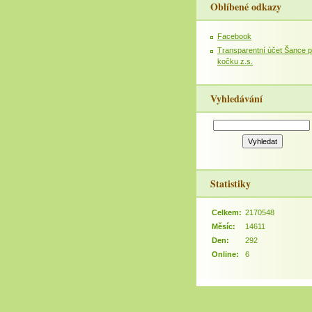
Oblíbené odkazy
Facebook
Transparentní účet Šance p
kočku z.s.
Vyhledávání
Statistiky
Celkem:
2170548
Měsíc:
14611
Den:
292
Online:
6