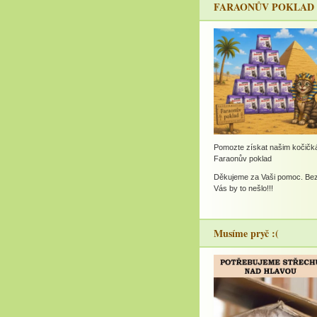
FARAONŮV POKLAD
Pomozte získat našim kočič
Faraonův poklad
Děkujeme za Vaši pomoc. Be
Vás by to nešlo!!!
Musíme pryč :(