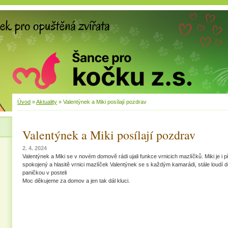
Úvod
»
Aktuality
»
Valentýnek a Miki posílají pozdrav
Valentýnek a Miki posílají pozdrav
2. 4. 2024
Valentýnek a Miki se v novém domově rádi ujali funkce vrnicich mazlíčků. Miki je i 
spokojený a hlasitě vrnici mazlíček Valentýnek se s každým kamarádi, stále loudí do
paničkou v posteli
Moc děkujeme za domov a jen tak dál kluci.