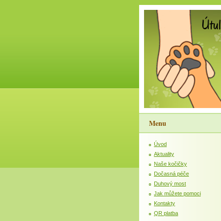
Menu
Úvod
Aktuality
Naše kočičky
Dočasná péče
Duhový most
Jak můžete pomoci
Kontakty
QR platba