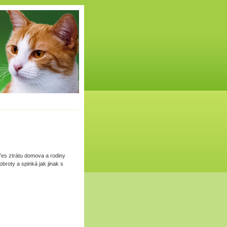
přes ztrátu domova a rodiny
broty a spinká jak jinak s