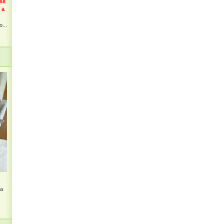
 se
 a
...
na