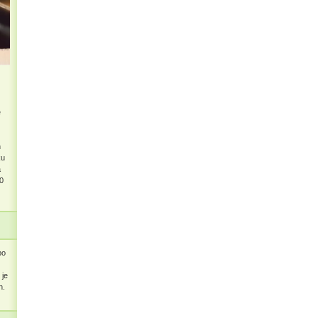
e
n
ku
a
0
po
 je
h.