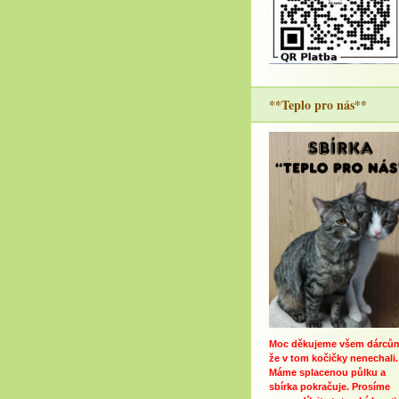
**Teplo pro nás**
Moc děkujeme všem dárců
že v tom kočičky nenechali.
Máme splacenou půlku a
sbírka pokračuje. Prosíme