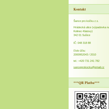
Kontakt
Šance pro kočku z.s.
Hrádecká ulice (výpadovka n
Kolinec-Klatovy)
342 01 Sušice
IČ: 048 318 88
číslo účtu:
2000952043 / 2010
tel.: +420 731 241 782
sanceprokocku@email.cz
***QR Platba***