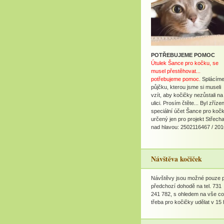
POTŘEBUJEME POMOC
Útulek Šance pro kočku, se
musel přestěhovat...
potřebujeme pomoc.
Splácím
půjčku, kterou jsme si museli
vzít, aby kočičky nezůstali na
ulici. Prosím čtěte... Byl zříze
speciální účet Šance pro koč
určený jen pro projekt Střech
nad hlavou: 2502116467 / 201
Návštěva kočiček
Návštěvy jsou možné pouze 
předchozí dohodě na tel. 731
241 782, s ohledem na vše co
třeba pro kočičky udělat v 15 