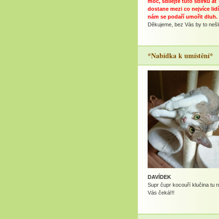
moc, sdílejte tuto sbírku ať
dostane mezi co nejvíce lidí
nám se podaří umořit dluh.
Děkujeme, bez Vás by to nešlo
*Nabídka k umístění*
DAVÍDEK
Supr čupr kocouří klučina tu 
Vás čeká!!!