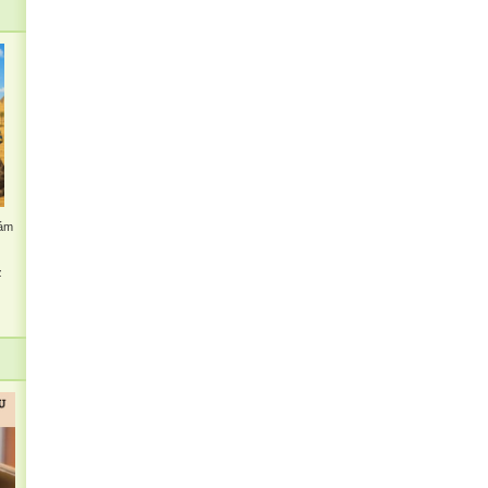
kám
z