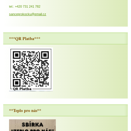
tel.: +420 731 241 782
sanceprokocku@email.cz
***QR Platba***
**Teplo pro nás**