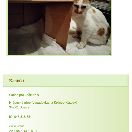
Kontakt
Šance pro kočku z.s.
Hrádecká ulice (výpadovka na Kolinec-Klatovy)
342 01 Sušice
IČ: 048 318 88
číslo účtu:
2000952043 / 2010