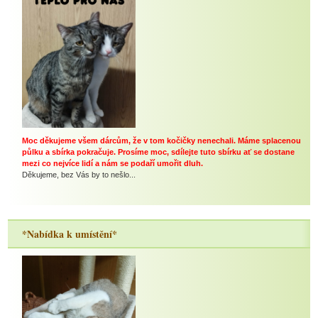
Moc děkujeme všem dárcům, že v tom kočičky nenechali. Máme splacenou
půlku a sbírka pokračuje. Prosíme moc, sdílejte tuto sbírku ať se dostane
mezi co nejvíce lidí a nám se podaří umořit dluh.
Děkujeme, bez Vás by to nešlo...
*Nabídka k umístění*