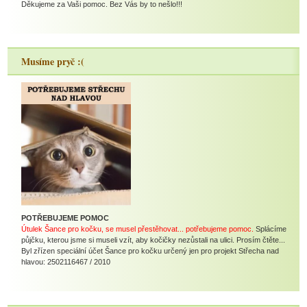
Děkujeme za Vaši pomoc. Bez Vás by to nešlo!!!
Musíme pryč :(
POTŘEBUJEME POMOC
Útulek Šance pro kočku, se musel přestěhovat... potřebujeme pomoc.
Splácíme
půjčku, kterou jsme si museli vzít, aby kočičky nezůstali na ulici. Prosím čtěte...
Byl zřízen speciální účet Šance pro kočku určený jen pro projekt Střecha nad
hlavou: 2502116467 / 2010