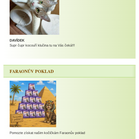
DAVÍDEK
Supr čupr kocouří klučina tu na Vás čeká!!!
FARAONŮV POKLAD
Pomozte získat našim kočičkám Faraonův poklad