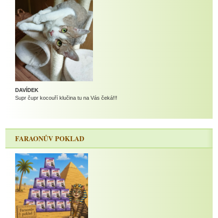
DAVÍDEK
Supr čupr kocouří klučina tu na Vás čeká!!!
FARAONŮV POKLAD