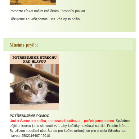
Pomozte získat našim kočičkám Faraonův poklad
Děkujeme za Vaši pomoc. Bez Vás by to nešlo!!!
Musíme pryč :(
POTŘEBUJEME POMOC
Útulek Šance pro kočku, se musel přestěhovat... potřebujeme pomoc.
Splácíme
půjčku, kterou jsme si museli vzít, aby kočičky nezůstali na ulici. Prosím čtěte...
Byl zřízen speciální účet Šance pro kočku určený jen pro projekt Střecha nad
hlavou: 2502116467 / 2010