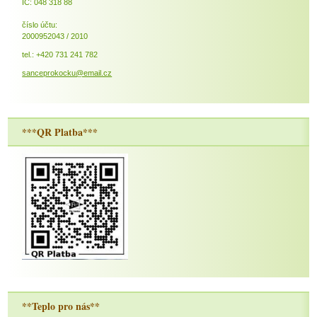
IČ: 048 318 88
číslo účtu:
2000952043 / 2010
tel.: +420 731 241 782
sanceprokocku@email.cz
***QR Platba***
**Teplo pro nás**