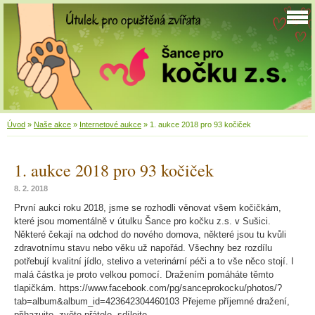
Úvod
»
Naše akce
»
Internetové aukce
»
1. aukce 2018 pro 93 kočiček
1. aukce 2018 pro 93 kočiček
8. 2. 2018
První aukci roku 2018, jsme se rozhodli věnovat všem kočičkám,
které jsou momentálně v útulku Šance pro kočku z.s. v Sušici.
Některé čekají na odchod do nového domova, některé jsou tu kvůli
zdravotnímu stavu nebo věku už napořád. Všechny bez rozdílu
potřebují kvalitní jídlo, stelivo a veterinární péči a to vše něco stojí. I
malá částka je proto velkou pomocí. Dražením pomáháte těmto
tlapičkám. https://www.facebook.com/pg/sanceprokocku/photos/?
tab=album&album_id=423642304460103 Přejeme příjemné dražení,
přihazujte, zvěte přátele, sdílejte...