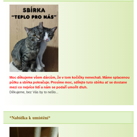
Moc děkujeme všem dárcům, že v tom kočičky nenechali. Máme splacenou
půlku a sbírka pokračuje. Prosíme moc, sdílejte tuto sbírku ať se dostane
mezi co nejvíce lidí a nám se podaří umořit dluh.
Děkujeme, bez Vás by to nešlo...
*Nabídka k umístění*