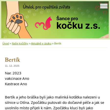
Úvod
»
Naše kočičky
»
Aktuálně v útulku
»
Bertík
Bertík
11. 12. 2025
Nar. 2023
vakcinace Ano
Kastrace Ano
Bertík a jeho bráška byli jako malinká koťátka nalezeni u
silnice u Otína. Zpočátku putovali do dočasné péče a jak se
uvolnilo místo přijeli k nám. Zpočátku kluci byli jako