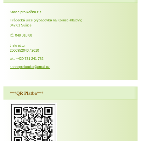
Šance pro kočku z.s.
Hrádecká ulice (výpadovka na Kolinec-Klatovy)
342 01 Sušice
IČ: 048 318 88
číslo účtu:
2000952043 / 2010
tel.: +420 731 241 782
sanceprokocku@email.cz
***QR Platba***