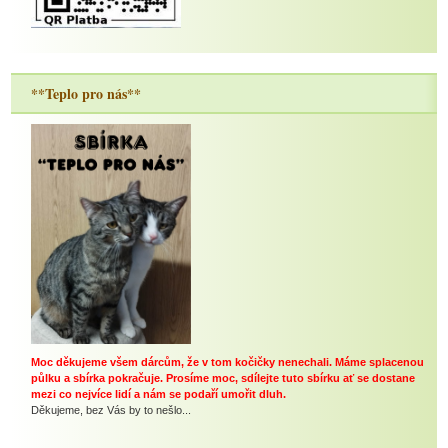
**Teplo pro nás**
Moc děkujeme všem dárcům, že v tom kočičky nenechali. Máme splacenou
půlku a sbírka pokračuje. Prosíme moc, sdílejte tuto sbírku ať se dostane
mezi co nejvíce lidí a nám se podaří umořit dluh.
Děkujeme, bez Vás by to nešlo...