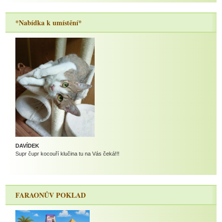
*Nabídka k umístění*
DAVÍDEK
Supr čupr kocouří klučina tu na Vás čeká!!!
FARAONŮV POKLAD