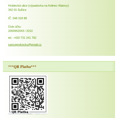
Hrádecká ulice (výpadovka na Kolinec-Klatovy)
342 01 Sušice
IČ: 048 318 88
číslo účtu:
2000952043 / 2010
tel.: +420 731 241 782
sanceprokocku@email.cz
***QR Platba***