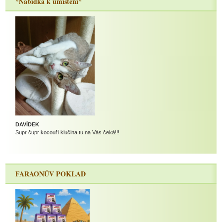
*Nabídka k umístění*
DAVÍDEK
Supr čupr kocouří klučina tu na Vás čeká!!!
FARAONŮV POKLAD