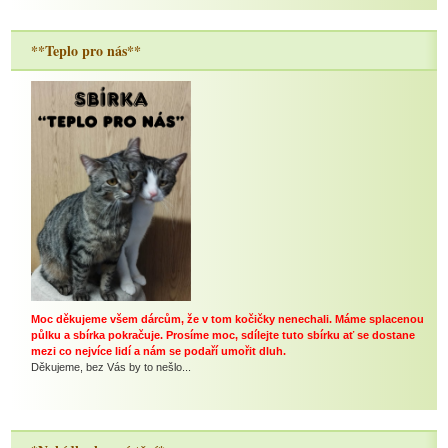
**Teplo pro nás**
Moc děkujeme všem dárcům, že v tom kočičky nenechali. Máme splacenou
půlku a sbírka pokračuje. Prosíme moc, sdílejte tuto sbírku ať se dostane
mezi co nejvíce lidí a nám se podaří umořit dluh.
Děkujeme, bez Vás by to nešlo...