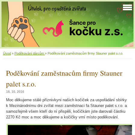
Úvod
»
Poděkování dárcům
»
Poděkování zaměstnacům firmy Stauner palet s.r.o.
Poděkování zaměstnacům firmy Stauner
palet s.r.o.
18. 10. 2016
Moc děkujeme stálé příznivkyni našich kočiček za uspořádání sbírky
k Mezinárodnímu dni zvířat mezi zaměstnaci fa Stauner palet s.r.o. a
samozřejmě všem kteří do ní přispěli, kočičkám jste darovali částku
2270 Kč moc a moc děkujeme a kočičky vrní místo poděkování.