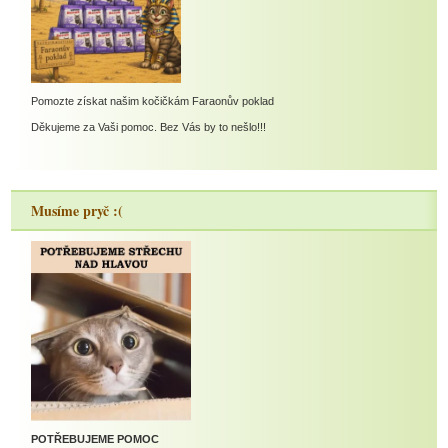
Pomozte získat našim kočičkám Faraonův poklad
Děkujeme za Vaši pomoc. Bez Vás by to nešlo!!!
Musíme pryč :(
POTŘEBUJEME POMOC