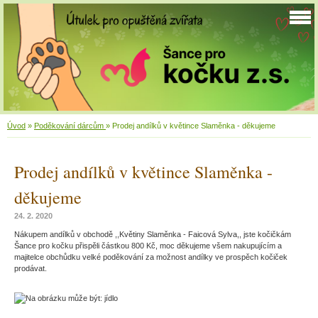
Úvod
»
Poděkování dárcům
»
Prodej andílků v květince Slaměnka - děkujeme
Prodej andílků v květince Slaměnka -
děkujeme
24. 2. 2020
Nákupem andílků v obchodě ,,Květiny Slaměnka - Faicová Sylva,, jste kočičkám
Šance pro kočku přispěli částkou 800 Kč, moc děkujeme všem nakupujícím a
majitelce obchůdku velké poděkování za možnost andílky ve prospěch kočiček
prodávat.