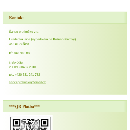
Kontakt
Šance pro kočku z.s.
Hrádecká ulice (výpadovka na Kolinec-Klatovy)
342 01 Sušice
IČ: 048 318 88
číslo účtu:
2000952043 / 2010
tel.: +420 731 241 782
sanceprokocku@email.cz
***QR Platba***