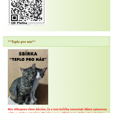
**Teplo pro nás**
Moc děkujeme všem dárcům, že v tom kočičky nenechali. Máme splacenou