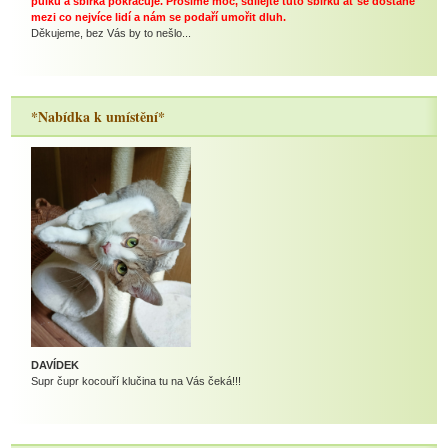
půlku a sbírka pokračuje. Prosíme moc, sdílejte tuto sbírku ať se dostane
mezi co nejvíce lidí a nám se podaří umořit dluh.
Děkujeme, bez Vás by to nešlo...
*Nabídka k umístění*
DAVÍDEK
Supr čupr kocouří klučina tu na Vás čeká!!!