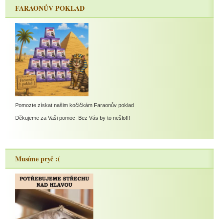
FARAONŮV POKLAD
Pomozte získat našim kočičkám Faraonův poklad
Děkujeme za Vaši pomoc. Bez Vás by to nešlo!!!
Musíme pryč :(