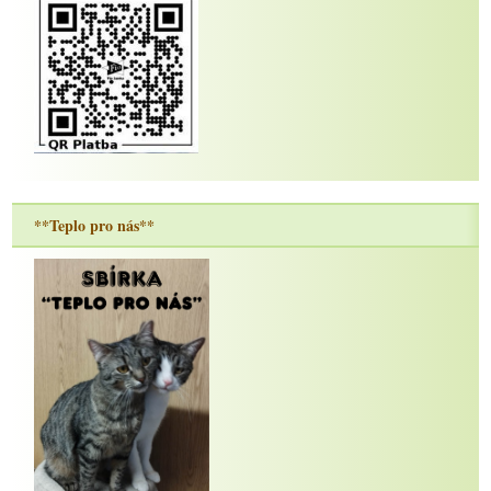
**Teplo pro nás**