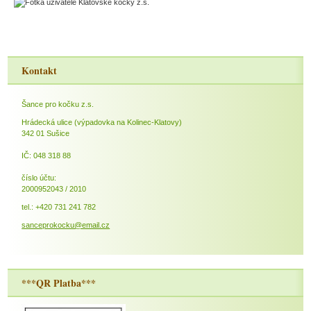
Kontakt
Šance pro kočku z.s.
Hrádecká ulice (výpadovka na Kolinec-Klatovy)
342 01 Sušice
IČ: 048 318 88
číslo účtu:
2000952043 / 2010
tel.: +420 731 241 782
sanceprokocku@email.cz
***QR Platba***