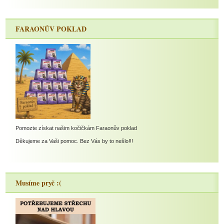
FARAONŮV POKLAD
Pomozte získat našim kočičkám Faraonův poklad
Děkujeme za Vaši pomoc. Bez Vás by to nešlo!!!
Musíme pryč :(