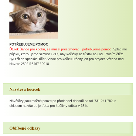
POTŘEBUJEME POMOC
Útulek Šance pro kočku, se musel přestěhovat... potřebujeme pomoc.
Splácíme
půjčku, kterou jsme si museli vzít, aby kočičky nezůstali na ulici. Prosím čtěte...
Byl zřízen speciální účet Šance pro kočku určený jen pro projekt Střecha nad
hlavou: 2502116467 / 2010
Návštěva kočiček
Návštěvy jsou možné pouze po předchozí dohodě na tel. 731 241 782, s
ohledem na vše co je třeba pro kočičky udělat v 15 h.
Oblíbené odkazy