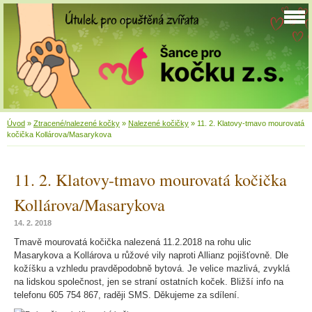
Úvod
»
Ztracené/nalezené kočky
»
Nalezené kočičky
»
11. 2. Klatovy-tmavo mourovatá
kočička Kollárova/Masarykova
11. 2. Klatovy-tmavo mourovatá kočička
Kollárova/Masarykova
14. 2. 2018
Tmavě mourovatá kočička nalezená 11.2.2018 na rohu ulic
Masarykova a Kollárova u růžové vily naproti Allianz pojišťovně. Dle
kožíšku a vzhledu pravděpodobně bytová. Je velice mazlivá, zvyklá
na lidskou společnost, jen se straní ostatních koček. Bližší info na
telefonu 605 754 867, raději SMS. Děkujeme za sdílení.