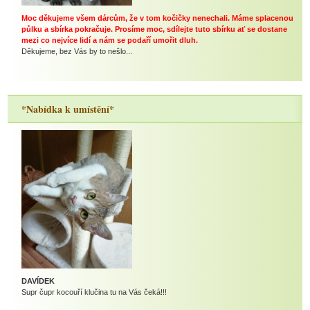
Moc děkujeme všem dárcům, že v tom kočičky nenechali. Máme splacenou
půlku a sbírka pokračuje. Prosíme moc, sdílejte tuto sbírku ať se dostane
mezi co nejvíce lidí a nám se podaří umořit dluh.
Děkujeme, bez Vás by to nešlo...
*Nabídka k umístění*
DAVÍDEK
Supr čupr kocouří klučina tu na Vás čeká!!!