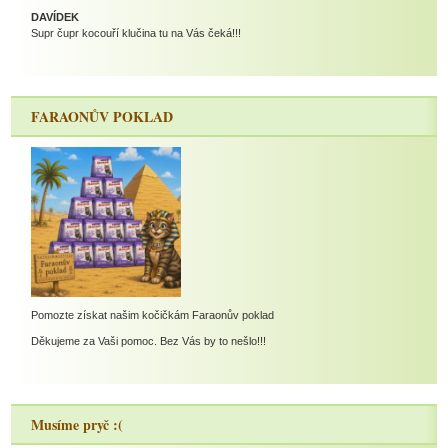
DAVÍDEK
Supr čupr kocouří klučina tu na Vás čeká!!!
FARAONŮV POKLAD
Pomozte získat našim kočičkám Faraonův poklad
Děkujeme za Vaši pomoc. Bez Vás by to nešlo!!!
Musíme pryč :(