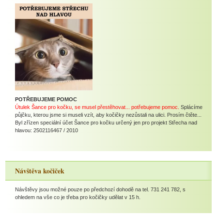
POTŘEBUJEME POMOC
Útulek Šance pro kočku, se musel přestěhovat... potřebujeme pomoc.
Splácíme
půjčku, kterou jsme si museli vzít, aby kočičky nezůstali na ulici. Prosím čtěte...
Byl zřízen speciální účet Šance pro kočku určený jen pro projekt Střecha nad
hlavou: 2502116467 / 2010
Návštěva kočiček
Návštěvy jsou možné pouze po předchozí dohodě na tel. 731 241 782, s
ohledem na vše co je třeba pro kočičky udělat v 15 h.