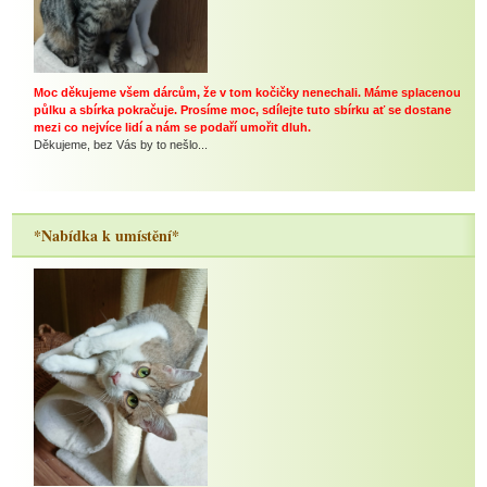
Moc děkujeme všem dárcům, že v tom kočičky nenechali. Máme splacenou
půlku a sbírka pokračuje. Prosíme moc, sdílejte tuto sbírku ať se dostane
mezi co nejvíce lidí a nám se podaří umořit dluh.
Děkujeme, bez Vás by to nešlo...
*Nabídka k umístění*