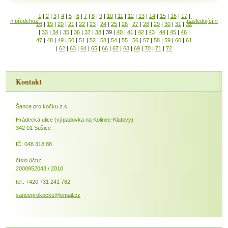
1
|
2
|
3
|
4
|
5
|
6
|
7
|
8
|
9
|
10
|
11
|
12
|
13
|
14
|
15
|
16
|
17
|
« předchozí
následující »
18
|
19
|
20
|
21
|
22
|
23
|
24
|
25
|
26
|
27
|
28
|
29
|
30
|
31
|
32
|
33
|
34
|
35
|
36
|
37
|
38
|
39
|
40
|
41
|
42
|
43
|
44
|
45
|
46
|
47
|
48
|
49
|
50
|
51
|
52
|
53
|
54
|
55
|
56
|
57
|
58
|
59
|
60
|
61
|
62
|
63
|
64
|
65
|
66
|
67
|
68
|
69
|
70
|
71
|
72
Kontakt
Šance pro kočku z.s.
Hrádecká ulice (výpadovka na Kolinec-Klatovy)
342 01 Sušice
IČ: 048 318 88
číslo účtu:
2000952043 / 2010
tel.: +420 731 241 782
sanceprokocku@email.cz