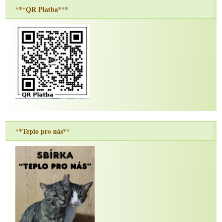
***QR Platba***
**Teplo pro nás**