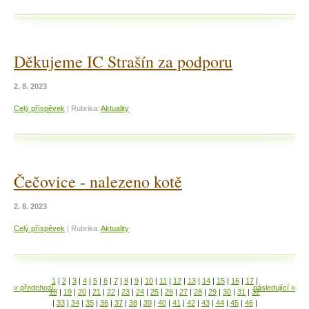
Děkujeme IC Strašín za podporu
2. 8. 2023
Celý příspěvek
|
Rubrika:
Aktuality
Čečovice - nalezeno kotě
2. 8. 2023
Celý příspěvek
|
Rubrika:
Aktuality
1
|
2
|
3
|
4
|
5
|
6
|
7
|
8
|
9
|
10
|
11
|
12
|
13
|
14
|
15
|
16
|
17
|
« předchozí
následující »
18
|
19
|
20
|
21
|
22
|
23
|
24
|
25
|
26
|
27
|
28
|
29
|
30
|
31
|
32
|
33
|
34
|
35
|
36
|
37
|
38
|
39
|
40
|
41
|
42
|
43
|
44
|
45
|
46
|