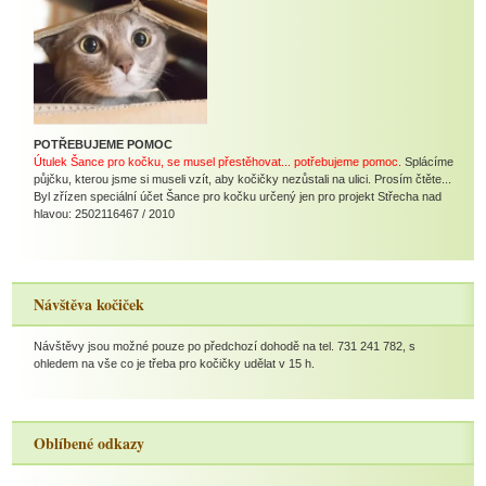
POTŘEBUJEME POMOC
Útulek Šance pro kočku, se musel přestěhovat... potřebujeme pomoc.
Splácíme
půjčku, kterou jsme si museli vzít, aby kočičky nezůstali na ulici. Prosím čtěte...
Byl zřízen speciální účet Šance pro kočku určený jen pro projekt Střecha nad
hlavou: 2502116467 / 2010
Návštěva kočiček
Návštěvy jsou možné pouze po předchozí dohodě na tel. 731 241 782, s
ohledem na vše co je třeba pro kočičky udělat v 15 h.
Oblíbené odkazy