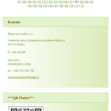
47
|
48
|
49
|
50
|
51
|
52
|
53
|
54
|
55
|
56
|
57
|
58
|
59
|
60
|
61
|
62
|
63
|
64
|
65
|
66
|
67
|
68
|
69
|
70
|
71
|
72
Kontakt
Šance pro kočku z.s.
Hrádecká ulice (výpadovka na Kolinec-Klatovy)
342 01 Sušice
IČ: 048 318 88
číslo účtu:
2000952043 / 2010
tel.: +420 731 241 782
sanceprokocku@email.cz
***QR Platba***