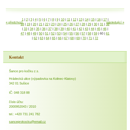
1
|
2
|
3
|
4
|
5
|
6
|
7
|
8
|
9
|
10
|
11
|
12
|
13
|
14
|
15
|
16
|
17
|
« předchozí
následující »
18
|
19
|
20
|
21
|
22
|
23
|
24
|
25
|
26
|
27
|
28
|
29
|
30
|
31
|
32
|
33
|
34
|
35
|
36
|
37
|
38
|
39
|
40
|
41
|
42
|
43
|
44
|
45
|
46
|
47
|
48
|
49
|
50
|
51
|
52
|
53
|
54
|
55
|
56
|
57
|
58
|
59
|
60
|
61
|
62
|
63
|
64
|
65
|
66
|
67
|
68
|
69
|
70
|
71
|
72
Kontakt
Šance pro kočku z.s.
Hrádecká ulice (výpadovka na Kolinec-Klatovy)
342 01 Sušice
IČ: 048 318 88
číslo účtu:
2000952043 / 2010
tel.: +420 731 241 782
sanceprokocku@email.cz