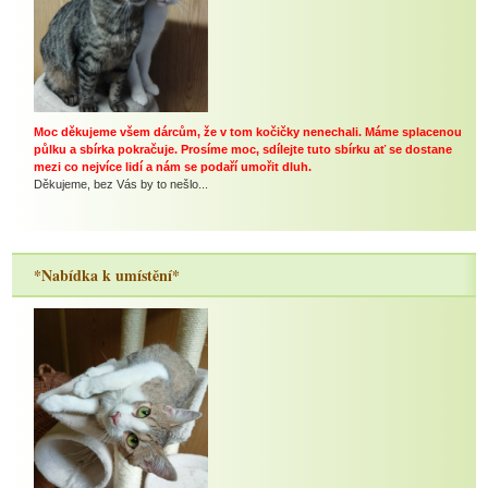
Moc děkujeme všem dárcům, že v tom kočičky nenechali. Máme splacenou
půlku a sbírka pokračuje. Prosíme moc, sdílejte tuto sbírku ať se dostane
mezi co nejvíce lidí a nám se podaří umořit dluh.
Děkujeme, bez Vás by to nešlo...
*Nabídka k umístění*