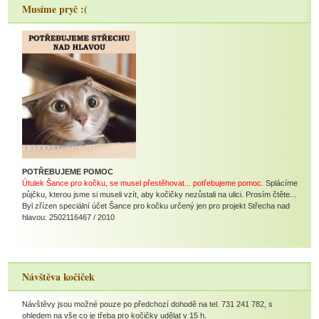
Musíme pryč :(
POTŘEBUJEME POMOC
Útulek Šance pro kočku, se musel přestěhovat... potřebujeme pomoc.
Splácíme
půjčku, kterou jsme si museli vzít, aby kočičky nezůstali na ulici. Prosím čtěte...
Byl zřízen speciální účet Šance pro kočku určený jen pro projekt Střecha nad
hlavou: 2502116467 / 2010
Návštěva kočiček
Návštěvy jsou možné pouze po předchozí dohodě na tel. 731 241 782, s
ohledem na vše co je třeba pro kočičky udělat v 15 h.