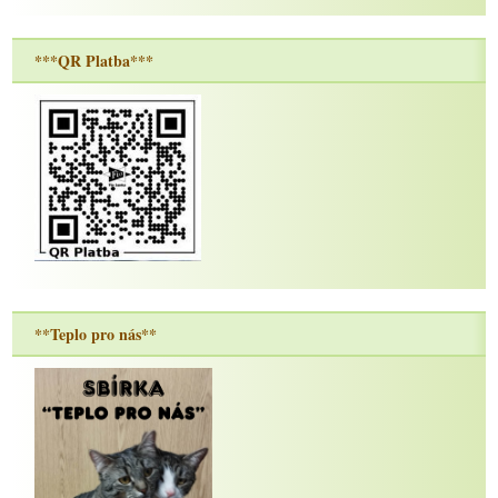
***QR Platba***
**Teplo pro nás**