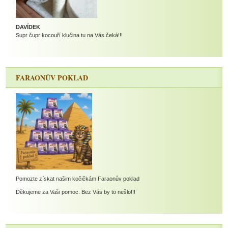
DAVÍDEK
Supr čupr kocouří klučina tu na Vás čeká!!!
FARAONŮV POKLAD
Pomozte získat našim kočičkám Faraonův poklad
Děkujeme za Vaši pomoc. Bez Vás by to nešlo!!!