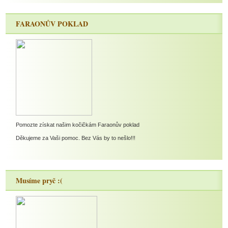
FARAONŮV POKLAD
Pomozte získat našim kočičkám Faraonův poklad
Děkujeme za Vaši pomoc. Bez Vás by to nešlo!!!
Musíme pryč :(