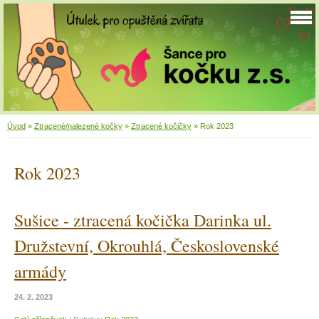
Úvod
»
Ztracené/nalezené kočky
»
Ztracené kočičky
»
Rok 2023
Rok 2023
Sušice - ztracená kočička Darinka ul.
Družstevní, Okrouhlá, Československé
armády
24. 2. 2023