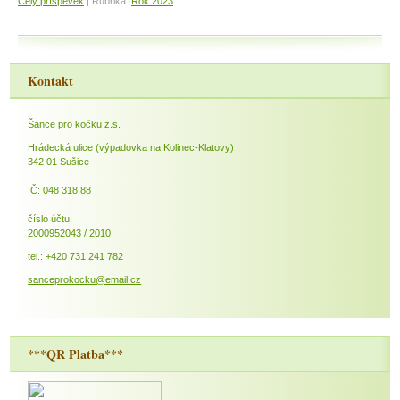
Celý příspěvek
|
Rubrika:
Rok 2023
Kontakt
Šance pro kočku z.s.
Hrádecká ulice (výpadovka na Kolinec-Klatovy)
342 01 Sušice
IČ: 048 318 88
číslo účtu:
2000952043 / 2010
tel.: +420 731 241 782
sanceprokocku@email.cz
***QR Platba***