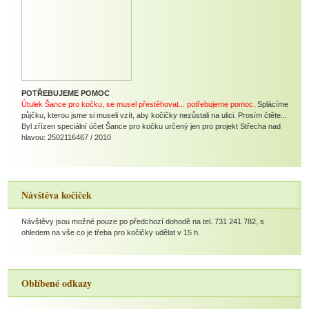
POTŘEBUJEME POMOC
Útulek Šance pro kočku, se musel přestěhovat... potřebujeme pomoc.
Splácíme
půjčku, kterou jsme si museli vzít, aby kočičky nezůstali na ulici. Prosím čtěte...
Byl zřízen speciální účet Šance pro kočku určený jen pro projekt Střecha nad
hlavou: 2502116467 / 2010
Návštěva kočiček
Návštěvy jsou možné pouze po předchozí dohodě na tel. 731 241 782, s
ohledem na vše co je třeba pro kočičky udělat v 15 h.
Oblíbené odkazy