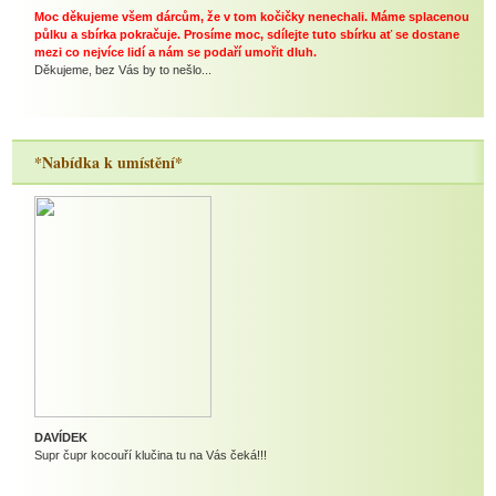
Moc děkujeme všem dárcům, že v tom kočičky nenechali. Máme splacenou
půlku a sbírka pokračuje. Prosíme moc, sdílejte tuto sbírku ať se dostane
mezi co nejvíce lidí a nám se podaří umořit dluh.
Děkujeme, bez Vás by to nešlo...
*Nabídka k umístění*
DAVÍDEK
Supr čupr kocouří klučina tu na Vás čeká!!!